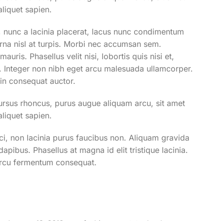
aliquet sapien.
 nunc a lacinia placerat, lacus nunc condimentum
urna nisl at turpis. Morbi nec accumsan sem.
auris. Phasellus velit nisi, lobortis quis nisi et,
it. Integer non nibh eget arcu malesuada ullamcorper.
in consequat auctor.
cursus rhoncus, purus augue aliquam arcu, sit amet
aliquet sapien.
ci, non lacinia purus faucibus non. Aliquam gravida
 dapibus. Phasellus at magna id elit tristique lacinia.
 arcu fermentum consequat.