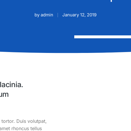
by
admin
January 12, 2019
lacinia.
tum
 tortor. Duis volutpat,
amet rhoncus tellus