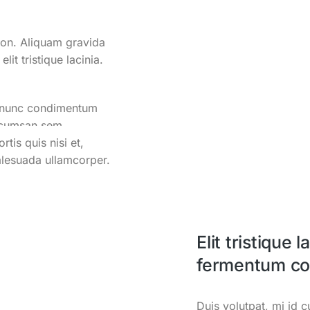
non. Aliquam gravida
lit tristique lacinia.
us nunc condimentum
accumsan sem.
rtis quis nisi et,
malesuada ullamcorper.
Elit tristique 
fermentum co
Duis volutpat, mi id 