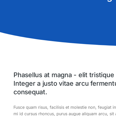
Phasellus at magna - elit tristique 
Integer a justo vitae arcu fermen
consequat.
Fusce quam risus, facilisis et molestie non, feugiat in
mi id cursus rhoncus, purus augue aliquam arcu, sit 