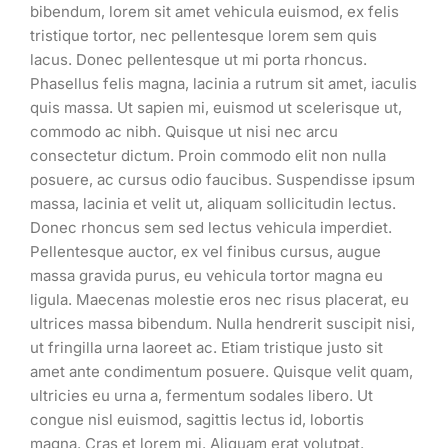
bibendum, lorem sit amet vehicula euismod, ex felis
tristique tortor, nec pellentesque lorem sem quis
lacus. Donec pellentesque ut mi porta rhoncus.
Phasellus felis magna, lacinia a rutrum sit amet, iaculis
quis massa. Ut sapien mi, euismod ut scelerisque ut,
commodo ac nibh. Quisque ut nisi nec arcu
consectetur dictum. Proin commodo elit non nulla
posuere, ac cursus odio faucibus. Suspendisse ipsum
massa, lacinia et velit ut, aliquam sollicitudin lectus.
Donec rhoncus sem sed lectus vehicula imperdiet.
Pellentesque auctor, ex vel finibus cursus, augue
massa gravida purus, eu vehicula tortor magna eu
ligula. Maecenas molestie eros nec risus placerat, eu
ultrices massa bibendum. Nulla hendrerit suscipit nisi,
ut fringilla urna laoreet ac. Etiam tristique justo sit
amet ante condimentum posuere. Quisque velit quam,
ultricies eu urna a, fermentum sodales libero. Ut
congue nisl euismod, sagittis lectus id, lobortis
magna. Cras et lorem mi. Aliquam erat volutpat.